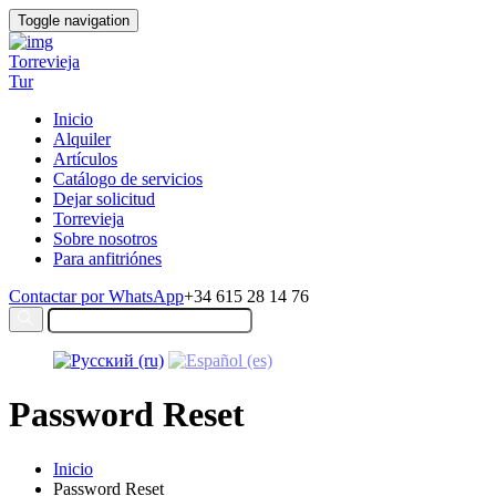
Toggle navigation
Torrevieja
Tur
Inicio
Alquiler
Artículos
Catálogo de servicios
Dejar solicitud
Torrevieja
Sobre nosotros
Para anfitriónes
Contactar por WhatsApp
+34 615 28 14 76
Password Reset
Inicio
Password Reset