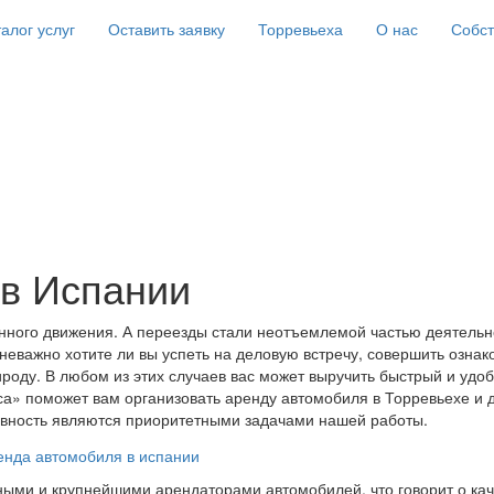
алог услуг
Оставить заявку
Торревьеха
О нас
Собс
в Испании
ного движения. А переезды стали неотъемлемой частью деятельно
 неважно хотите ли вы успеть на деловую встречу, совершить ознак
ироду. В любом из этих случаев вас может выручить быстрый и удо
» поможет вам организовать аренду автомобиля в Торревьехе и д
ивность являются приоритетными задачами нашей работы.
ыми и крупнейшими арендаторами автомобилей, что говорит о кач