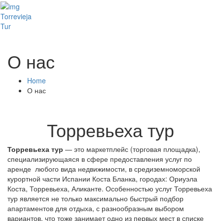
Toggl
Torrevieja
naviga
Tur
О нас
Home
О нас
Торревьеха тур
Торревьеха тур
— это маркетплейс (торговая площадка),
специализирующаяся в сфере предоставления услуг по
аренде любого вида недвижимости, в средиземноморской
курортной части Испании Коста Бланка, городах: Ориуэла
Коста, Торревьеха, Аликанте. Особенностью услуг Торревьеха
тур является не только максимально быстрый подбор
апартаментов для отдыха, с разнообразным выбором
вариантов, что тоже занимает одно из первых мест в списке