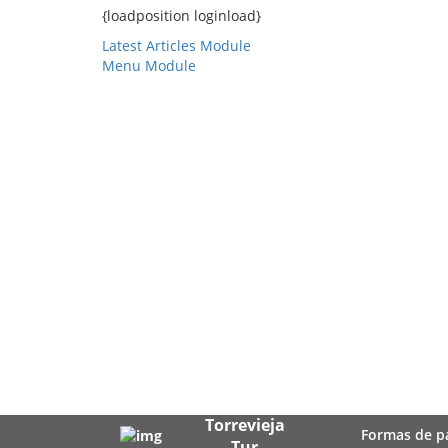
{loadposition loginload}
Latest Articles Module
Menu Module
Torrevieja
Formas de p
Tur