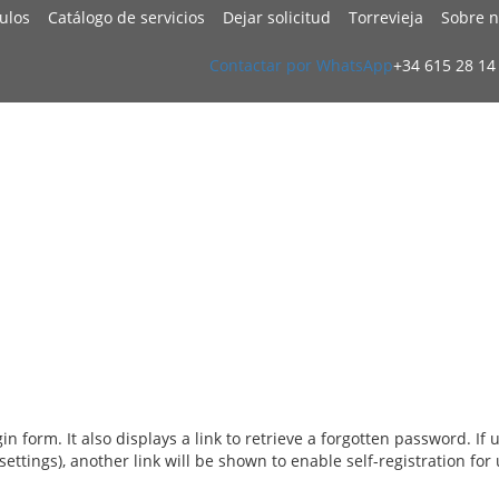
culos
Catálogo de servicios
Dejar solicitud
Torrevieja
Sobre n
Contactar por WhatsApp
+34 615 28 14
form. It also displays a link to retrieve a forgotten password. If 
settings), another link will be shown to enable self-registration for 