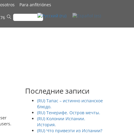
osotros
Para anfitriónes
 76
Последние записи
(RU) Тапас – истинно испанское
блюдо.
(RU) Тенерифе. Остров мечты.
user
(RU) Колонии Испании.
users.
История.
(RU) Что привезти из Испании?