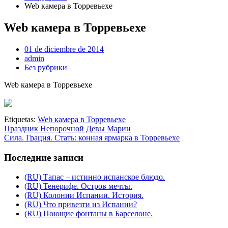
Web камера в Торревьехе
Web камера в Торревьехе
01 de diciembre de 2014
admin
Без рубрики
Web камера в Торревьехе
Etiquetas:
Web камера в Торревьехе
Праздник Непорочной Девы Марии
Сила. Грация. Стать: конная ярмарка в Торревьехе
Последние записи
(RU) Тапас – истинно испанское блюдо.
(RU) Тенерифе. Остров мечты.
(RU) Колонии Испании. История.
(RU) Что привезти из Испании?
(RU) Поющие фонтаны в Барселоне.