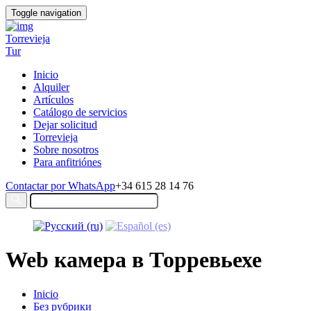
Toggle navigation
Torrevieja
Tur
Inicio
Alquiler
Artículos
Catálogo de servicios
Dejar solicitud
Torrevieja
Sobre nosotros
Para anfitriónes
Contactar por WhatsApp
+34 615 28 14 76
Web камера в Торревьехе
Inicio
Без рубрики