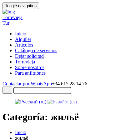
Toggle navigation
Torrevieja
Tur
Inicio
Alquiler
Artículos
Catálogo de servicios
Dejar solicitud
Torrevieja
Sobre nosotros
Para anfitriónes
Contactar por WhatsApp
+34 615 28 14 76
Categoría: жильё
Inicio
жильё