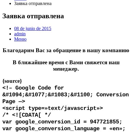
Заявка отправлена
Заявка отправлена
08 de junio de 2015
admin
Меню
Благодарим Вас за обращение в нашу компанию
В ближайшее время с Вами свяжется наш
менеджер.
{source}
<
!– Google Code for
&#1094;&#1077;&#1083;&#1100; Conversion
Page —
>
<
script type=»text/javascript»
>
/*
<
![CDATA[ */
var google_conversion_id = 947721855;
var google_conversion_language = «en»;