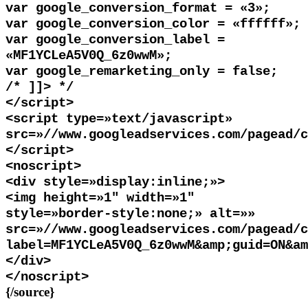
var google_conversion_format = «3»;
var google_conversion_color = «ffffff»;
var google_conversion_label =
«MF1YCLeA5V0Q_6z0wwM»;
var google_remarketing_only = false;
/* ]]
>
*/
<
/script
>
<
script type=»text/javascript»
src=»//www.googleadservices.com/pagead/c
<
/script
>
<
noscript
>
<
div style=»display:inline;»
>
<
img height=»1″ width=»1″
style=»border-style:none;» alt=»»
src=»//www.googleadservices.com/pagead/c
label=MF1YCLeA5V0Q_6z0wwM&amp;guid=ON&am
<
/div
>
<
/noscript
>
{/source}