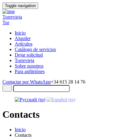
Toggle navigation
Torrevieja
Tur
Inicio
Alquiler
Artículos
Catálogo de servicios
Dejar solicitud
Torrevieja
Sobre nosotros
Para anfitriónes
Contactar por WhatsApp
+34 615 28 14 76
Contacts
Inicio
Contacts