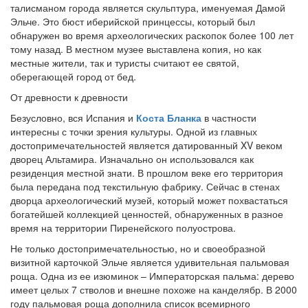
талисманом города является скульптура, именуемая Дамой
Эльче. Это бюст иберийской принцессы, который был
обнаружен во время археологических раскопок более 100 лет
тому назад. В местном музее выставлена копия, но как
местные жители, так и туристы считают ее святой,
оберегающей город от бед.
От древности к древности
Безусловно, вся Испания и
Коста Бланка
в частности
интересны с точки зрения культуры. Одной из главных
достопримечательностей является датированный XV веком
дворец Альтамира. Изначально он использовался как
резиденция местной знати. В прошлом веке его территория
была передана под текстильную фабрику. Сейчас в стенах
дворца археологический музей, который может похвастаться
богатейшей коллекцией ценностей, обнаруженных в разное
время на территории Пиренейского полуострова.
Не только достопримечательностью, но и своеобразной
визитной карточкой Эльче является удивительная пальмовая
роща. Одна из ее изюминок – Императорская пальма: дерево
имеет целых 7 стволов и внешне похоже на канделябр. В 2000
году пальмовая роща дополнила список всемирного