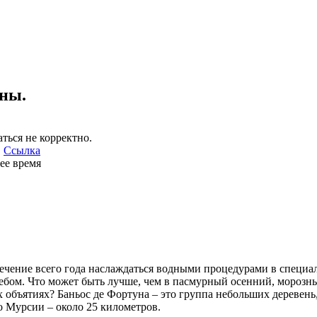
уны.
ться не корректно.
.
Ссылка
ее время
 течение всего года наслаждаться водными процедурами в спец
ебом. Что может быть лучше, чем в пасмурный осенний, морозн
 объятиях? Баньос де Фортуна – это группа небольших деревень
до Мурсии – около 25 километров.