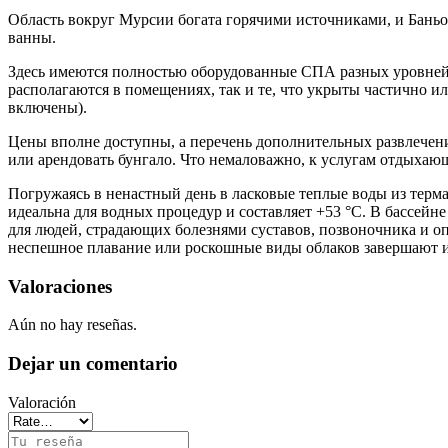
Область вокруг Мурсии богата горячими источниками, и Баньос 
ванны.
Здесь имеются полностью оборудованные СПА разных уровней 
располагаются в помещениях, так и те, что укрыты частично и
включены).
Цены вполне доступны, а перечень дополнительных развлечени
или арендовать бунгало. Что немаловажно, к услугам отдыхающ
Погружаясь в ненастный день в ласковые теплые воды из тер
идеальна для водных процедур и составляет +53 °C. В бассейн
для людей, страдающих болезнями суставов, позвоночника и о
неспешное плавание или роскошные виды облаков завершают 
Valoraciones
Aún no hay reseñas.
Dejar un comentario
Valoración