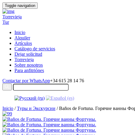
Toggle navigation
Torrevieja
Tur
Inicio
Alquiler
Artículos
Catálogo de servicios
Dejar solicitud
Torrevieja
Sobre nosotros
Para anfitriónes
Contactar por WhatsApp
+34 615 28 14 76
Inicio
/
Туры и Экскурсии
/ Baños de Fortuna. Горячие ванны Фо