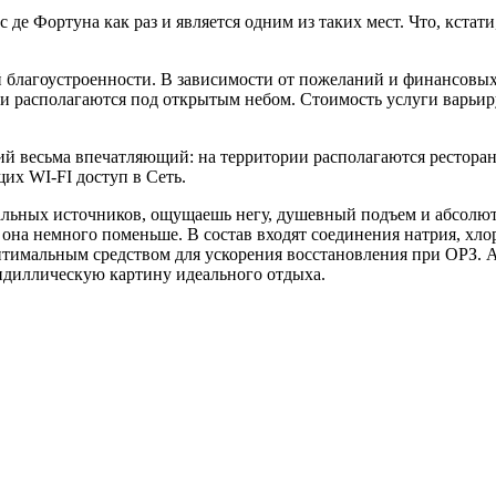
де Фортуна как раз и является одним из таких мест. Что, кстат
благоустроенности. В зависимости от пожеланий и финансовых
ли располагаются под открытым небом. Стоимость услуги варьиру
й весьма впечатляющий: на территории располагаются ресторан
их WI-FI доступ в Сеть.
мальных источников, ощущаешь негу, душевный подъем и абсолют
е она немного поменьше. В состав входят соединения натрия, хл
птимальным средством для ускорения восстановления при ОРЗ. А
идиллическую картину идеального отдыха.