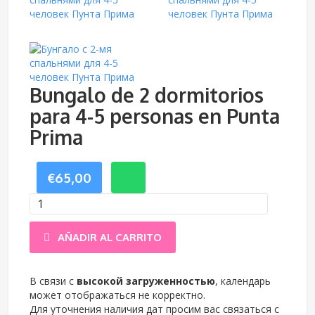
Bungalo de 2 dormitorios
para 4-5 personas en Punta
Prima
€
65,00
Bungalo
AÑADIR AL CARRITO
de
2
В связи с
высокой загруженностью
, календарь
может отображаться не корректно.
dormitorios
Для уточнения наличия дат просим вас связаться с