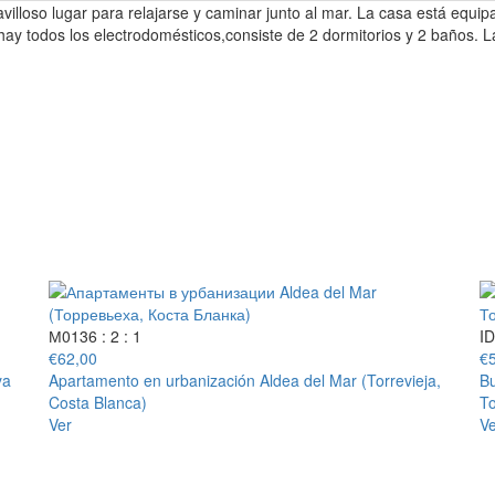
illoso lugar para relajarse y caminar junto al mar. La casa está equip
hay todos los electrodomésticos,consiste de 2 dormitorios y 2 baños. La
М0136
: 2
: 1
I
€
62,00
€
ya
Apartamento en urbanización Aldea del Mar (Torrevieja,
Bu
Costa Blanca)
To
Ver
Ve