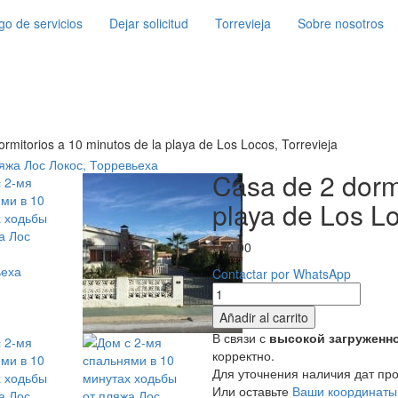
go de servicios
Dejar solicitud
Torrevieja
Sobre nosotros
rmitorios a 10 minutos de la playa de Los Locos, Torrevieja
Casa de 2 dormi
playa de Los Lo
€
40,00
Contactar por WhatsApp
Casa
de
Añadir al carrito
2
В связи с
высокой загруженн
dormitorios
корректно.
a
Для уточнения наличия дат пр
10
Или оставьте
Ваши координаты
minutos