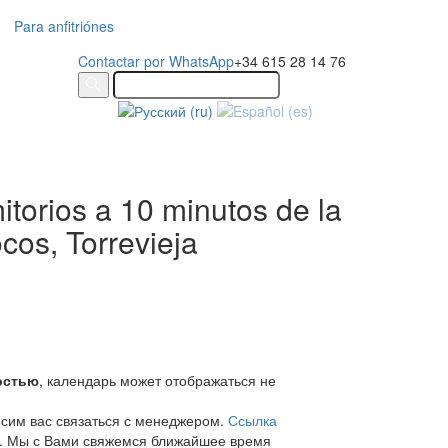
Para anfitriónes
Contactar por WhatsApp
+34 615 28 14 76
torios a 10 minutos de la
cos, Torrevieja
остью
, календарь может отображаться не
осим вас связаться с менеджером.
Ссылка
. Мы с Вами свяжемся ближайшее время