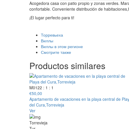
Acogedora casa con patio propio y zonas verdes. Marav
confortable. Conveniente distribución de habitaciones,
¡El lugar perfecto para ti!
Торревьеха
Виллы
Виллы в этом регионе
Смотрите также
Productos similares
M0122
: 1
: 1
€
50,00
Apartamento de vacaciones en la playa central de Pla
del Cura,Torrevieja
Ver
Torrevieja
Tur