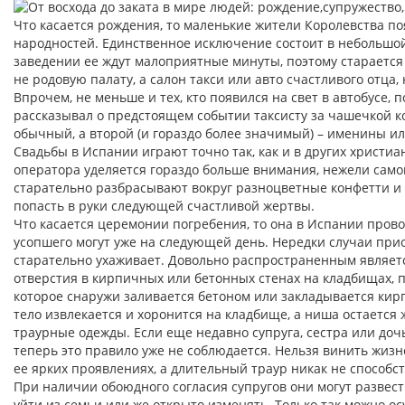
Что касается рождения, то маленькие жители Королевства поя
народностей. Единственное исключение состоит в небольшой
заведении ее ждут малоприятные минуты, поэтому старается
не родовую палату, а салон такси или авто счастливого отц
Впрочем, не меньше и тех, кто появился на свет в автобусе,
рассказывал о предстоящем событии таксисту за чашечкой к
обычный, а второй (и гораздо более значимый) – именины или
Свадьбы в Испании играют точно так, как и в других христи
оператора уделяется гораздо больше внимания, нежели сам
старательно разбрасывают вокруг разноцветные конфетти и р
попасть в руки следующей счастливой жертвы.
Что касается церемонии погребения, то она в Испании провод
усопшего могут уже на следующей день. Нередки случаи при
старательно ухаживает. Довольно распространенным являет
отверстия в кирпичных или бетонных стенах на кладбищах, 
которое снаружи заливается бетоном или закладывается кир
тело извлекается и хоронится на кладбище, а ниша остается
траурные одежды. Если еще недавно супруга, сестра или доч
теперь это правило уже не соблюдается. Нельзя винить жизн
ее ярких проявлениях, а длительный траур никак не способс
При наличии обоюдного согласия супругов они могут развести
уйти из семьи или же открыто изменять. Только так можно о