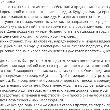
вляются на свет таким же способом, как и представители всех 
 временной отсрочке отправки в роддом. Будущая мама уверена
 максимально отсрочить поездку. Немало испанцев огласило п
а, несущегося по задымленным улочкам по направлению к родил
 поскольку счастливый папа во время начала родов занимался те
офе. День рождения жители Испания отмечают дважды в году: 
 день святого, имя которого носит человек.
анских странах. Иными словами, наряду невесты и модели виде
ой церемонии. У будущей новобрачной множество подружек, ко
исовые зерна, а через плечо невесты уже готов полететь буке
ится очень быстро. На это отводится 72 часа после смерти, то
обретения надгробной плиты из гранита при жизни, за которой
ся способ захоронения в так называемых нишах. Они представ
принадлежащих городской управе. Гроб помещается внутрь отв
пичом. Если родственники усопшего перестают вносить арендну
 ждать нового обитателя. Постепенно уходят в прошлое традиц
ь покойного долгие годы, если не всю жизнь должны были носит
ерадостных испанцев в черствости: они просто очень любят жи
твует возможности ими наслаждаться.
сь через два года. Если же одна из сторон против, то второй 
существить процесс юридического оформления. И то в этом слу