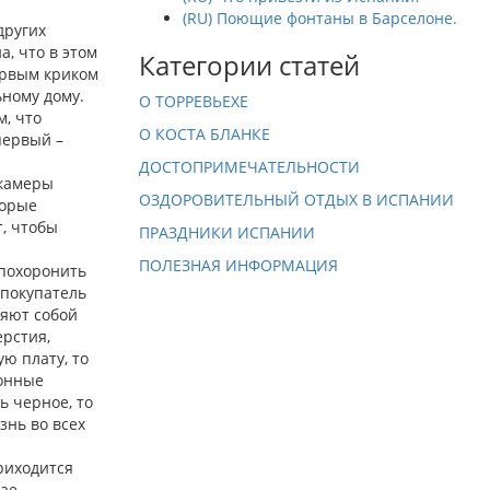
(RU) Поющие фонтаны в Барселоне.
других
, что в этом
Категории статей
ервым криком
ьному дому.
О ТОРРЕВЬЕХЕ
м, что
О КОСТА БЛАНКЕ
первый –
ДОСТОПРИМЕЧАТЕЛЬНОСТИ
окамеры
ОЗДОРОВИТЕЛЬНЫЙ ОТДЫХ В ИСПАНИИ
торые
т, чтобы
ПРАЗДНИКИ ИСПАНИИ
ПОЛЕЗНАЯ ИНФОРМАЦИЯ
 похоронить
 покупатель
ляют собой
ерстия,
ю плату, то
ионные
ь черное, то
знь во всех
приходится
чае