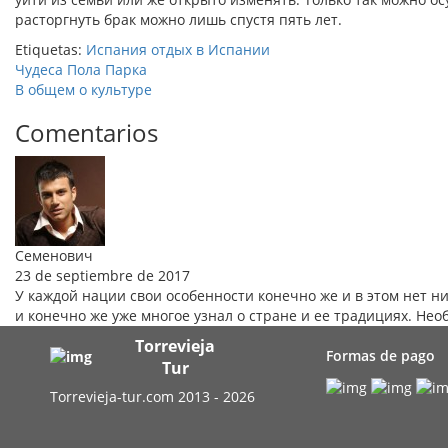
расторгнуть брак можно лишь спустя пять лет.
Etiquetas:
Испания
отдых в Испании
Чудеса Пола Парка
В общем о культуре
Comentarios
Семенович
23 de septiembre de 2017
У каждой нации свои особенности конечно же и в этом нет н
и конечно же уже многое узнал о стране и ее традициях. Нео
Torrevieja
Formas de pago
Tur
Torrevieja-tur.com 2013 - 2026