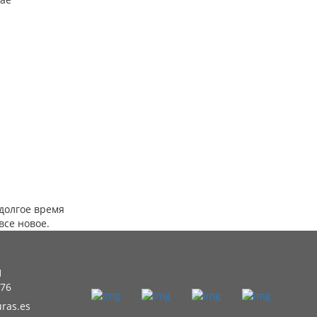
 долгое время
все новое.
1
 76
ras.es