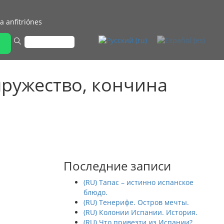
a anfitriónes
пружество, кончина
Последние записи
(RU) Тапас – истинно испанское
блюдо.
(RU) Тенерифе. Остров мечты.
(RU) Колонии Испании. История.
(RU) Что привезти из Испании?