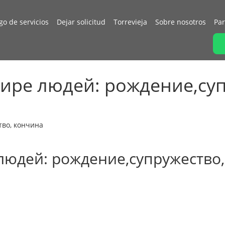
go de servicios
Dejar solicitud
Torrevieja
Sobre nosotros
Par
 мире людей: рождение,су
тво, кончина
 людей: рождение,супружество,