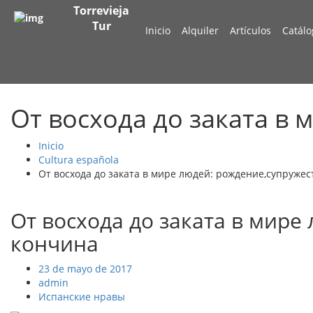
Torrevieja
Tur
Inicio
Alquiler
Artículos
Catálo
От восхода до заката в
Inicio
Cultura española
От восхода до заката в мире людей: рождение,супружес
От восхода до заката в мире
кончина
23 de mayo de 2017
admin
Испанские нравы