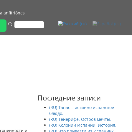
a anfitriónes
Последние записи
(RU) Тапас – истинно испанское
блюдо.
(RU) Тенерифе. Остров мечты.
(RU) Колонии Испании. История.
агоценности и
(RU) Что привезти из Испании?