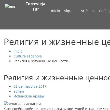
Torrevieja
Tur
Inicio
Alquiler
Artículos
Catálo
Религия и жизненные ц
Inicio
Cultura española
Религия и жизненные ценности
Религия и жизненные ценно
02 de mayo de 2017
admin
Испанские нравы
Хотя сребролюбие и нельзя назвать присущей испанцам черт