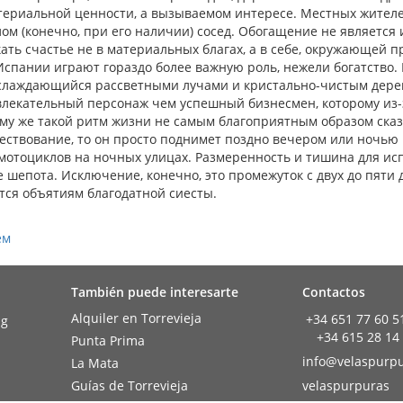
атериальной ценности, а вызываемом интересе. Местных жител
ом (конечно, при его наличии) сосед. Обогащение не является
ать счастье не в материальных благах, а в себе, окружающей п
Испании играют гораздо более важную роль, нежели богатство.
аслаждающийся рассветными лучами и кристально-чистым дер
ивлекательный персонаж чем успешный бизнесмен, которому из-
ому же такой ритм жизни не самым благоприятным образом ска
ществование, то он просто поднимет поздно вечером или ночью
мотоциклов на ночных улицах. Размеренность и тишина для ис
 шепота. Исключение, конечно, это промежуток с двух до пяти д
тся объятиям благодатной сиесты.
ем
También puede interesarte
Contactos
Alquiler en Torrevieja
+34 651 77 60 5
+34 615 28 14
Punta Prima
info@velaspurpu
La Mata
Guías de Torrevieja
velaspurpuras