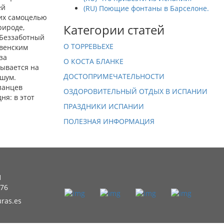
ей
(RU) Поющие фонтаны в Барселоне.
 их самоцелью
Категории статей
рироде,
 Беззаботный
О ТОРРЕВЬЕХЕ
евенским
за
О КОСТА БЛАНКЕ
зывается на
ДОСТОПРИМЕЧАТЕЛЬНОСТИ
 шум.
панцев
ОЗДОРОВИТЕЛЬНЫЙ ОТДЫХ В ИСПАНИИ
ня: в этот
ПРАЗДНИКИ ИСПАНИИ
ПОЛЕЗНАЯ ИНФОРМАЦИЯ
1
 76
ras.es