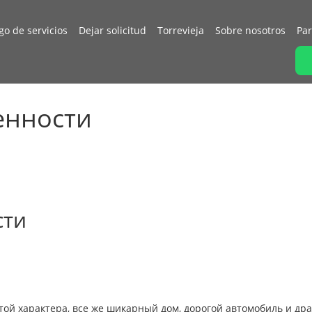
go de servicios
Dejar solicitud
Torrevieja
Sobre nosotros
Par
енности
сти
ой характера, все же шикарный дом, дорогой автомобиль и др