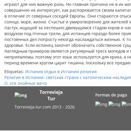
играют для них важную роль. Но главная причина не в их м
совершенно не интересует, как распоряжается своим капитал
в отличие от северных соседей Европы. Они стараются отыск
солнце, море, жизни. Счастье и умиротворение для жителей 
пастух, ищущий за неспешно движущимся стадом коров и н
воздухом под птичьи трели, для испанцев гораздо более пр
постоянных дел попросту некогда наслаждаться жизнью. К т
здоровье. Если испанец захочет обозначить собственное су
Наглядным примером является регулярный треск мопедов и 
неприемлемы, поэтому этот язык используется для крика, а не
период времени кругом царит тишина, поскольку все предаю
Etiquetas:
Испания
отдых в Испании
религия
Религия в Испании: светская страна с католическим наследи
О, эти знойные мачо
Torrevieja
Formas de pago
Tur
Torrevieja-tur.com 2013 - 2026