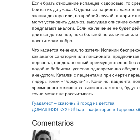
Если брать отношение испанцев к здоровью, то сред
боится их до ужаса. Отдельные пациенты даже точ
знания доктора или, на крайний случай, авторитет
могут установить диагноз, выслушав описание сим
предлагают аналоги. Если же лечение не будет дей
длиться до тех пор, пока больной не излечится ил
посетителям добра.
Что касается лечения, то жители Испании беспрек
как аналог санатория или пансионата, предпочитая
персонал, представленный преимущественно безза
подобно бабочкам, успевая одновременно обсудить
анекдотом. Каталки с пациентами при смерти пере
лидеры гонки «Формула-1». Конечно, пациента, поп
чрезмерного количества выпитого алкоголя, будут 
точно может не рассчитывать.
Гуадалест – сказочный город из детства
ДОМАШНЯЯ КУХНЯ! Бар – кафетерия в Торревьехe 
Comentarios