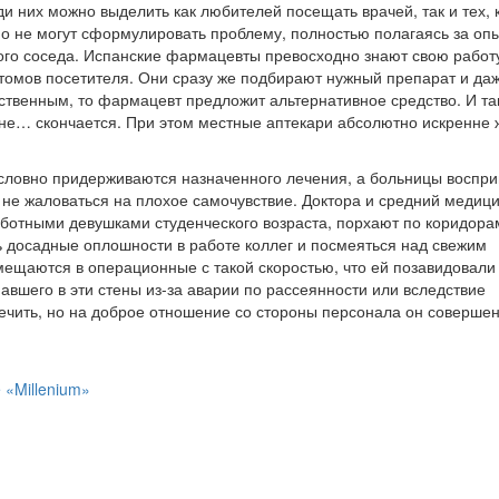
и них можно выделить как любителей посещать врачей, так и тех, 
но не могут сформулировать проблему, полностью полагаясь за опы
ного соседа. Испанские фармацевты превосходно знают свою работ
птомов посетителя. Они сразу же подбирают нужный препарат и да
ственным, то фармацевт предложит альтернативное средство. И та
и не… скончается. При этом местные аптекари абсолютно искренне
ословно придерживаются назначенного лечения, а больницы воспр
 не жаловаться на плохое самочувствие. Доктора и средний медиц
ботными девушками студенческого возраста, порхают по коридора
 досадные оплошности в работе коллег и посмеяться над свежим
мещаются в операционные с такой скоростью, что ей позавидовали
авшего в эти стены из-за аварии по рассеянности или вследствие
лечить, но на доброе отношение со стороны персонала он соверше
«Millenium»