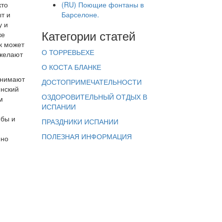
кто
(RU) Поющие фонтаны в
т и
Барселоне.
у и
Категории статей
же
к может
О ТОРРЕВЬЕХЕ
 желают
О КОСТА БЛАНКЕ
инимают
ДОСТОПРИМЕЧАТЕЛЬНОСТИ
инский
ОЗДОРОВИТЕЛЬНЫЙ ОТДЫХ В
м
ИСПАНИИ
 бы и
ПРАЗДНИКИ ИСПАНИИ
ПОЛЕЗНАЯ ИНФОРМАЦИЯ
нно