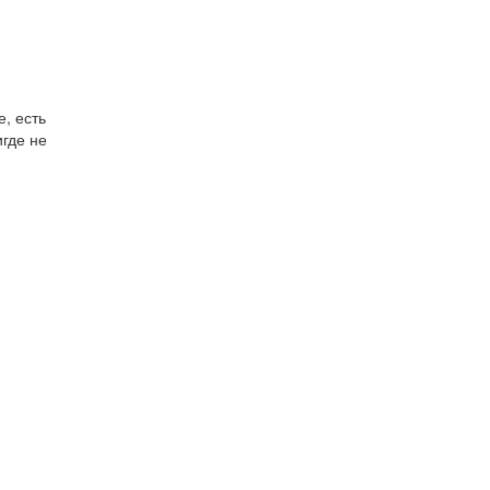
, есть
игде не