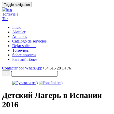
Toggle navigation
Torrevieja
Tur
Inicio
Alquiler
Artículos
Catálogo de servicios
Dejar solicitud
Torrevieja
Sobre nosotros
Para anfitriónes
Contactar por WhatsApp
+34 615 28 14 76
Детский Лагерь в Испании
2016