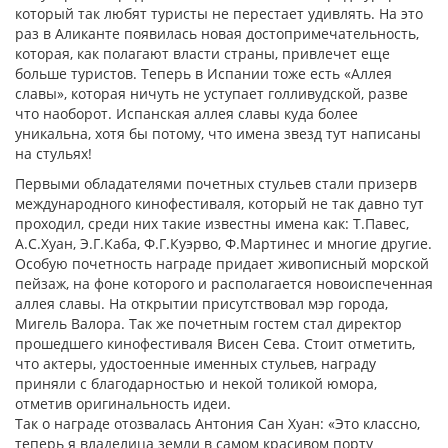
который так любят туристы не перестает удивлять. На это
раз в Аликанте появилась новая достопримечательность,
которая, как полагают власти страны, привлечет еще
больше туристов. Теперь в Испании тоже есть «Аллея
славы», которая ничуть не уступает голливудской, разве
что наоборот. Испанская аллея славы куда более
уникальна, хотя бы потому, что имена звезд тут написаны
на стульях!
Первыми обладателями почетных стульев стали призерв
международного кинофестиваля, который не так давно тут
проходил, среди них такие известны имена как: Т.Павес,
А.С.Хуан, Э.Г.Каба, Ф.Г.Куэрво, Ф.Мартинес и многие другие.
Особую почетность награде придает живописный морской
пейзаж, на фоне которого и располагается новоиспеченная
аллея славы. На открытии присутствовал мэр города,
Мигель Валора. Так же почетным гостем стал директор
прошедшего кинофестиваля Висен Сева. Стоит отметить,
что актеры, удостоенные именных стульев, награду
приняли с благодарностью и некой толикой юмора,
отметив оригинальность идеи.
Так о награде отозвалась Антония Сан Хуан: «Это классно,
теперь я владелица земли в самом красивом порту