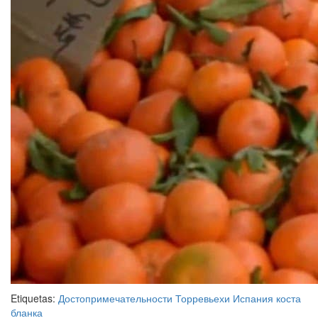
Etiquetas:
Достопримечательности Торревьехи
Испания
коста
бланка