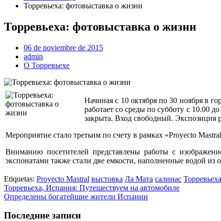
Торревьеха: фотовыставка о жизни
Торревьеха: фотовыставка о жизни
06 de noviembre de 2015
admin
О Торревьехе
Начиная с 10 октября по 30 ноября в 
работает со среды по субботу с 10.00 д
закрыта. Вход свободный. Экспозиция р
Мероприятие стало третьим по счету в рамках «Proyecto Mastr
Вниманию посетителей представлены работы с изображение
экспонатами также стали две емкости, наполненные водой из о
Etiquetas:
Proyecto Mastral
выстовка
Ла Мата
салинас
Торревьех
Торревьеха, Испания: Путешествуем на автомобиле
Определены богатейшие жители Испании
Последние записи