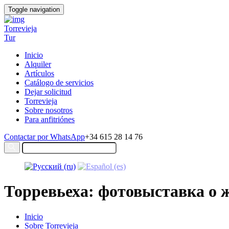
Toggle navigation
Torrevieja
Tur
Inicio
Alquiler
Artículos
Catálogo de servicios
Dejar solicitud
Torrevieja
Sobre nosotros
Para anfitriónes
Contactar por WhatsApp
+34 615 28 14 76
Торревьеха: фотовыставка о 
Inicio
Sobre Torrevieja