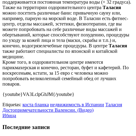
поддерживается постоянная температура воды (+ 32 градуса).
Также на территории оздоровительного центра
Таласия
можно посетить различные бани: привычную сауну или,
например, парную на морской воде. В Таласии есть фитнес-
центр, отделы массажей, эстетики, физиотерапии, где вы
можете попробовать на себе различные виды массажей и
обертываний, которые способствуют похудению, процедуры
по уходу за кожей лица и тела (маски, скрабы и т.п.) и,
конечно, водогрязелечебные процедуры. В центре
Таласия
также работают специалисты по японской и китайской
медицине.
Кроме того, в оздоровительном центре имеются
парикмахерская и конечно, ресторан, буфет и кафетерий. По
воскресеньям, кстати, за 15 евро с человека можно
попробовать великолепный семейный обед от лучших
поваров.
{youtube}VA3LclpGhJM{/youtube}
Etiquetas:
коста бланка
недвижимость в Испании
Таласия
Достопримечательности Валенсии. (Видео)
Ибица
Последние записи