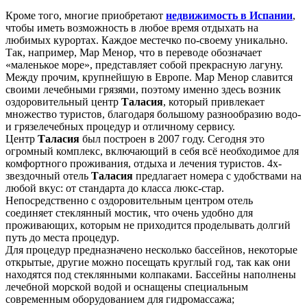
Кроме того, многие приобретают
недвижимость в Испании
,
чтобы иметь возможность в любое время отдыхать на
любимых курортах. Каждое местечко по-своему уникально.
Так, например, Мар Менор, что в переводе обозначает
«маленькое море», представляет собой прекрасную лагуну.
Между прочим, крупнейшую в Европе. Мар Менор славится
своими лечебными грязями, поэтому именно здесь возник
оздоровительный центр
Таласия
, который привлекает
множество туристов, благодаря большому разнообразию водо-
и грязелечебных процедур и отличному сервису.
Центр
Таласия
был построен в 2007 году. Сегодня это
огромный комплекс, включающий в себя всё необходимое для
комфортного проживания, отдыха и лечения туристов. 4х-
звездочный отель
Таласия
предлагает номера с удобствами на
любой вкус: от стандарта до класса люкс-стар.
Непосредственно с оздоровительным центром отель
соединяет стеклянный мостик, что очень удобно для
проживающих, которым не приходится проделывать долгий
путь до места процедур.
Для процедур предназначено несколько бассейнов, некоторые
открытые, другие можно посещать круглый год, так как они
находятся под стеклянными колпаками. Бассейны наполнены
лечебной морской водой и оснащены специальным
современным оборудованием для гидромассажа;