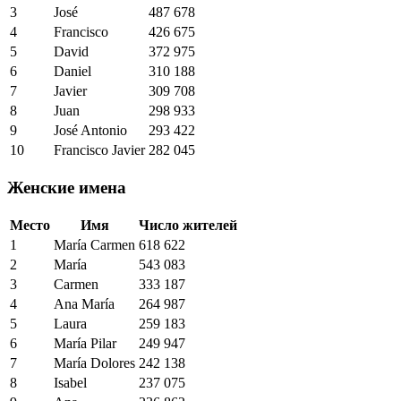
3
José
487 678
4
Francisco
426 675
5
David
372 975
6
Daniel
310 188
7
Javier
309 708
8
Juan
298 933
9
José Antonio
293 422
10
Francisco Javier
282 045
Женские имена
Место
Имя
Число жителей
1
María Carmen
618 622
2
María
543 083
3
Carmen
333 187
4
Ana María
264 987
5
Laura
259 183
6
María Pilar
249 947
7
María Dolores
242 138
8
Isabel
237 075