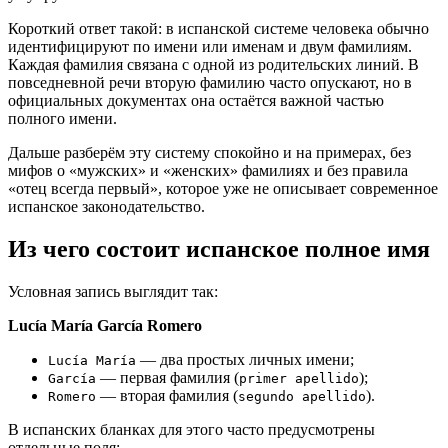
Короткий ответ такой: в испанской системе человека обычно
идентифицируют по имени или именам и двум фамилиям.
Каждая фамилия связана с одной из родительских линий. В
повседневной речи вторую фамилию часто опускают, но в
официальных документах она остаётся важной частью
полного имени.
Дальше разберём эту систему спокойно и на примерах, без
мифов о «мужских» и «женских» фамилиях и без правила
«отец всегда первый», которое уже не описывает современное
испанское законодательство.
Из чего состоит испанское полное имя
Условная запись выглядит так:
Lucía María García Romero
— два простых личных имени;
Lucía María
— первая фамилия (
);
García
primer apellido
— вторая фамилия (
).
Romero
segundo apellido
В испанских бланках для этого часто предусмотрены
отдельные поля: