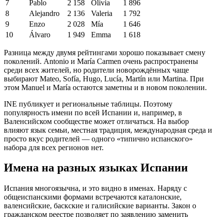
7
Pablo
2 158
Olivia
1 896
8
Alejandro
2 136
Valeria
1 792
9
Enzo
2 028
Mía
1 646
10
Álvaro
1 949
Emma
1 618
Разница между двумя рейтингами хорошо показывает смену
поколений. Antonio и María Carmen очень распространены
среди всех жителей, но родители новорождённых чаще
выбирают Mateo, Sofía, Hugo, Lucía, Martín или Martina. При
этом Manuel и María остаются заметны и в новом поколении.
INE публикует и региональные таблицы. Поэтому
популярность имени по всей Испании и, например, в
Валенсийском сообществе может отличаться. На выбор
влияют язык семьи, местная традиция, международная среда и
просто вкус родителей — одного «типично испанского»
набора для всех регионов нет.
Имена на разных языках Испании
Испания многоязычна, и это видно в именах. Наряду с
общеиспанскими формами встречаются каталонские,
валенсийские, баскские и галисийские варианты. Закон о
гражданском реестре позволяет по заявлению заменить