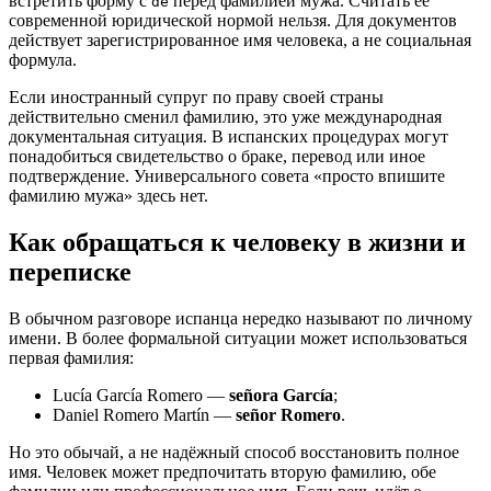
встретить форму с
перед фамилией мужа. Считать её
de
современной юридической нормой нельзя. Для документов
действует зарегистрированное имя человека, а не социальная
формула.
Если иностранный супруг по праву своей страны
действительно сменил фамилию, это уже международная
документальная ситуация. В испанских процедурах могут
понадобиться свидетельство о браке, перевод или иное
подтверждение. Универсального совета «просто впишите
фамилию мужа» здесь нет.
Как обращаться к человеку в жизни и
переписке
В обычном разговоре испанца нередко называют по личному
имени. В более формальной ситуации может использоваться
первая фамилия:
Lucía García Romero —
señora García
;
Daniel Romero Martín —
señor Romero
.
Но это обычай, а не надёжный способ восстановить полное
имя. Человек может предпочитать вторую фамилию, обе