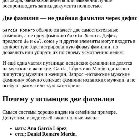
договора, банковской анкеты или заявления лучше
воспроизводить запись документа полностью.
Две фамилии — не двойная фамилия через дефис
обычно означает две самостоятельные
García Romero
фамилии, а не одну фамилию
. Дефис,
García-Romero
предлоги
и
, союз
и другие элементы могут входить в
de
del
y
конкретную зарегистрированную форму фамилии, но
добавлять или убирать их по своему усмотрению нельзя.
И ещё одна частая путаница: испанские фамилии не делятся
на мужские и женские. García, López или Martín одинаково
пишутся у мужчин и женщин. Запрос «испанские мужские
фамилии» обычно означает фамилии испанских мужчин, а не
особую грамматическую категорию.
Почему у испанцев две фамилии
Смысл системы хорошо виден на семейном примере.
Допустим, у родителей такие полные имена:
мать:
Ana García López
;
отец:
Daniel Romero Martín
.