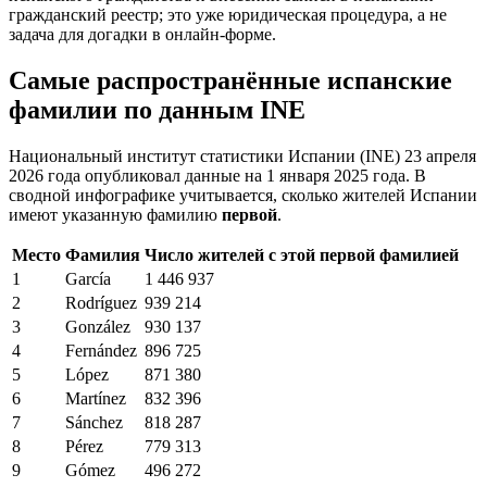
гражданский реестр; это уже юридическая процедура, а не
задача для догадки в онлайн-форме.
Самые распространённые испанские
фамилии по данным INE
Национальный институт статистики Испании (INE) 23 апреля
2026 года опубликовал данные на 1 января 2025 года. В
сводной инфографике учитывается, сколько жителей Испании
имеют указанную фамилию
первой
.
Место
Фамилия
Число жителей с этой первой фамилией
1
García
1 446 937
2
Rodríguez
939 214
3
González
930 137
4
Fernández
896 725
5
López
871 380
6
Martínez
832 396
7
Sánchez
818 287
8
Pérez
779 313
9
Gómez
496 272