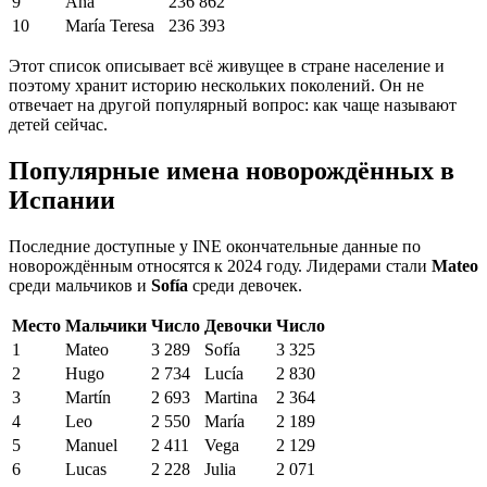
9
Ana
236 862
10
María Teresa
236 393
Этот список описывает всё живущее в стране население и
поэтому хранит историю нескольких поколений. Он не
отвечает на другой популярный вопрос: как чаще называют
детей сейчас.
Популярные имена новорождённых в
Испании
Последние доступные у INE окончательные данные по
новорождённым относятся к 2024 году. Лидерами стали
Mateo
среди мальчиков и
Sofía
среди девочек.
Место
Мальчики
Число
Девочки
Число
1
Mateo
3 289
Sofía
3 325
2
Hugo
2 734
Lucía
2 830
3
Martín
2 693
Martina
2 364
4
Leo
2 550
María
2 189
5
Manuel
2 411
Vega
2 129
6
Lucas
2 228
Julia
2 071