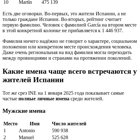
10
Martín
475 139
Есть две оговорки. Во-первых, это жители Испании, а не
только граждане Испании. Во-вторых, рейтинг считает
первую фамилию. Человек с фамилией García на втором месте
в этой конкретной колонке не прибавляется к 1 446 937.
Фамилия ничего надёжно не говорит о характере, социальном
положении или конкретном месте происхождения человека.
Даже очень региональная на вид фамилия могла переходить
между провинциями и странами на протяжении поколений.
Какие имена чаще всего встречаются у
жителей Испании
Тот же срез INE на 1 января 2025 года показывает самые
частые
полные личные имена
среди жителей.
Мужские имена
Место
Имя
Число жителей
1
Antonio
590 938
2
Manuel
525 628