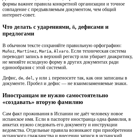
формы важнее правила конкретной организации и точное
совпадение с предъявляемым документом, чем общий
интернет-совет.
Что делать с ударениями,
, дефисами и
ñ
предлогами
В обычном тексте сохраняйте правильную орфографию:
,
,
,
. Если техническая система
Muñoz
Martínez
María
Álvaro
переводит запись в верхний регистр или убирает диакритику,
не меняйте исходную форму в других документах ради
единообразия с этой системой.
Дефис,
,
,
или
переносите так, как они записаны в
de
del
y
i
документе. Пробел и дефис — не взаимозаменяемые знаки.
Иностранцам не нужно самостоятельно
«создавать» вторую фамилию
Сам факт проживания в Испании не даёт человеку новое
испанское имя. Если в паспорте иностранца одна фамилия, в
анкетах нужно следовать его документу и инструкции
ведомства. Отдельные правила возникают при приобретении
испанского гражданства и внесении записи в испанский