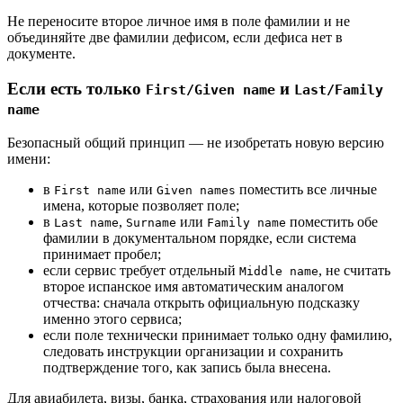
Не переносите второе личное имя в поле фамилии и не
объединяйте две фамилии дефисом, если дефиса нет в
документе.
Если есть только
и
First/Given name
Last/Family
name
Безопасный общий принцип — не изобретать новую версию
имени:
в
или
поместить все личные
First name
Given names
имена, которые позволяет поле;
в
,
или
поместить обе
Last name
Surname
Family name
фамилии в документальном порядке, если система
принимает пробел;
если сервис требует отдельный
, не считать
Middle name
второе испанское имя автоматическим аналогом
отчества: сначала открыть официальную подсказку
именно этого сервиса;
если поле технически принимает только одну фамилию,
следовать инструкции организации и сохранить
подтверждение того, как запись была внесена.
Для авиабилета, визы, банка, страхования или налоговой