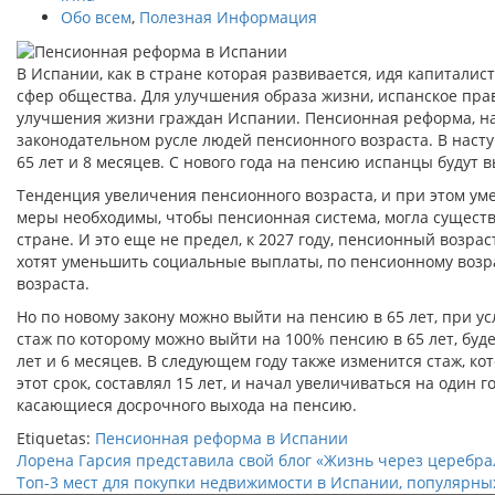
Обо всем
,
Полезная Информация
В Испании, как в стране которая развивается, идя капитали
сфер общества. Для улучшения образа жизни, испанское пр
улучшения жизни граждан Испании. Пенсионная реформа, нач
законодательном русле людей пенсионного возраста. В насту
65 лет и 8 месяцев. С нового года на пенсию испанцы будут в
Тенденция увеличения пенсионного возраста, и при этом уме
меры необходимы, чтобы пенсионная система, могла существо
стране. И это еще не предел, к 2027 году, пенсионный возра
хотят уменьшить социальные выплаты, по пенсионному возра
возраста.
Но по новому закону можно выйти на пенсию в 65 лет, при ус
стаж по которому можно выйти на 100% пенсию в 65 лет, буде
лет и 6 месяцев. В следующем году также изменится стаж, ко
этот срок, составлял 15 лет, и начал увеличиваться на один г
касающиеся досрочного выхода на пенсию.
Etiquetas:
Пенсионная реформа в Испании
Лорена Гарсия представила свой блог «Жизнь через церебр
Топ-3 мест для покупки недвижимости в Испании, популярны