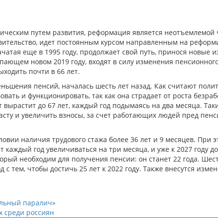
стическим путем развития, реформация является неотъемлемой 
авительство, идет постоянным курсом направленным на реформ
атая еще в 1995 году, продолжает свой путь, принося новые 
пающем новом 2019 году, входят в силу изменения пенсионного
ыходить почти в 66 лет.
ньшения пенсий, началась шесть лет назад. Как считают полит
вать и функционировать, так как она страдает от роста безра
ст вырастит до 67 лет, каждый год подымаясь на два месяца. Та
сту и увеличить взносы, за счет работающих людей пред пенс
ловии наличия трудового стажа более 36 лет и 9 месяцев. При 
т каждый год увеличиваться на три месяца, и уже к 2027 году д
торый необходим для получения пенсии: он станет 22 года. Шест
од с тем, чтобы достичь 25 лет к 2022 году. Также внесутся изме
альный паралич»
х среди россиян