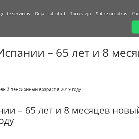
go de servicios
Dejar solicitud
Torrevieja
Sobre nosotros
Par
спании – 65 лет и 8 ме
овый пенсионный возраст в 2019 году
ии – 65 лет и 8 месяцев новы
оду