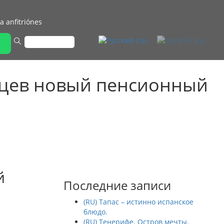
a anfitriónes
сяцев новый пенсионный
й
Последние записи
(RU) Тапас – истинно испанское
блюдо.
(RU) Тенерифе. Остров мечты.