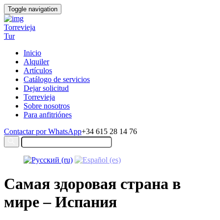
Toggle navigation
Torrevieja
Tur
Inicio
Alquiler
Artículos
Catálogo de servicios
Dejar solicitud
Torrevieja
Sobre nosotros
Para anfitriónes
Contactar por WhatsApp
+34 615 28 14 76
Самая здоровая страна в
мире – Испания