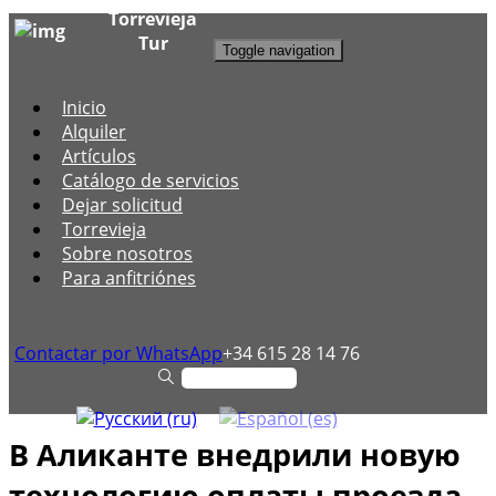
Torrevieja
Tur
Toggle navigation
Inicio
Alquiler
Artículos
Catálogo de servicios
Dejar solicitud
Torrevieja
Sobre nosotros
Para anfitriónes
Contactar por WhatsApp
+34 615 28 14 76
В Аликанте внедрили новую
технологию оплаты проезда