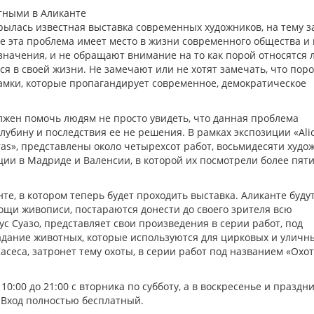
крылась известная выставка современных художников, на тему 
е эта проблема имеет место в жизни современного общества и 
значения, и не обращают внимание на то как порой относятся 
я в своей жизни. Не замечают или не хотят замечать, что поро
мки, которые пропагандирует современное, демократическое
лжен помочь людям не просто увидеть, что данная проблема
глубину и последствия ее не решения. В рамках экспозиции «Ali
eras», представлены около четырехсот работ, восьмидесяти худо
ии в Мадриде и Валенсии, в которой их посмотрели более пят
нте, в котором теперь будет проходить выставка. Аликанте буду
ощи живописи, постараются донести до своего зрителя всю
с Суазо, представляет свои произведения в серии работ, под
адание животных, которые используются для цирковых и уличн
асеса, затронет тему охоты, в серии работ под названием «Охот
 10:00 до 21:00 с вторника по субботу, а в воскресенье и празд
78. Вход полностью бесплатный.