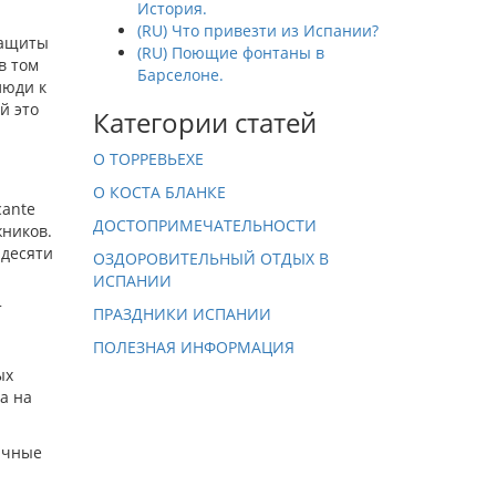
История.
(RU) Что привезти из Испании?
защиты
(RU) Поющие фонтаны в
в том
Барселоне.
люди к
й это
Категории статей
О ТОРРЕВЬЕХЕ
О КОСТА БЛАНКЕ
cante
ДОСТОПРИМЕЧАТЕЛЬНОСТИ
жников.
идесяти
ОЗДОРОВИТЕЛЬНЫЙ ОТДЫХ В
ИСПАНИИ
т
ПРАЗДНИКИ ИСПАНИИ
ПОЛЕЗНАЯ ИНФОРМАЦИЯ
ых
а на
ничные