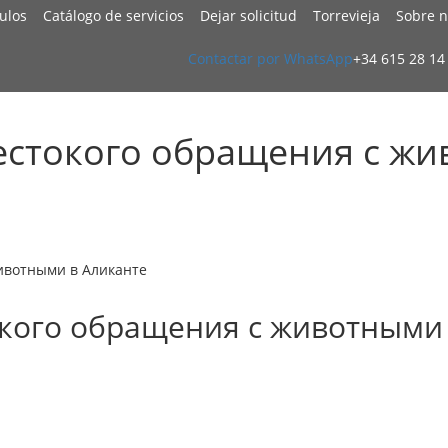
culos
Catálogo de servicios
Dejar solicitud
Torrevieja
Sobre n
Contactar por WhatsApp
+34 615 28 14
естокого обращения с жи
ивотными в Аликанте
окого обращения с животными