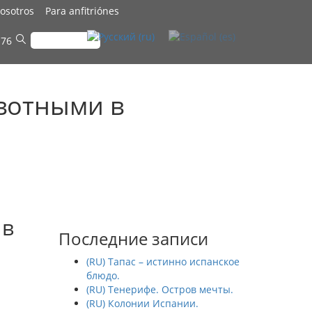
osotros
Para anfitriónes
 76
вотными в
 в
Последние записи
(RU) Тапас – истинно испанское
блюдо.
(RU) Тенерифе. Остров мечты.
(RU) Колонии Испании.