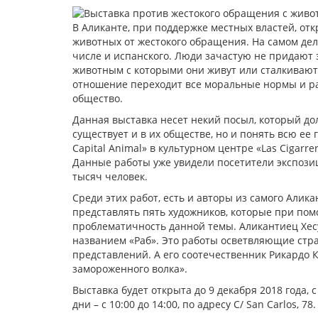
В Аликанте, при поддержке местных властей, от
животных от жестокого обращения. На самом дел
числе и испанского. Люди зачастую не придают 
животным с которыми они живут или сталкиваютс
отношение переходит все моральные нормы и ра
общество.
Данная выставка несет некий посыл, который до
существует и в их обществе, но и понять всю ее 
Capital Animal» в культурном центре «Las Cigarr
Данные работы уже увидели посетители экспозиц
тысяч человек.
Среди этих работ, есть и авторы из самого Алика
представлять пять художников, которые при пом
проблематичность данной темы. Аликантиец Хесу
названием «Раб». Это работы осветвляющие стр
представлений. А его соотечественник Рикардо К
замороженного волка».
Выставка будет открыта до 9 декабря 2018 года, с
дни – с 10:00 до 14:00, по адресу С/ San Carlos, 