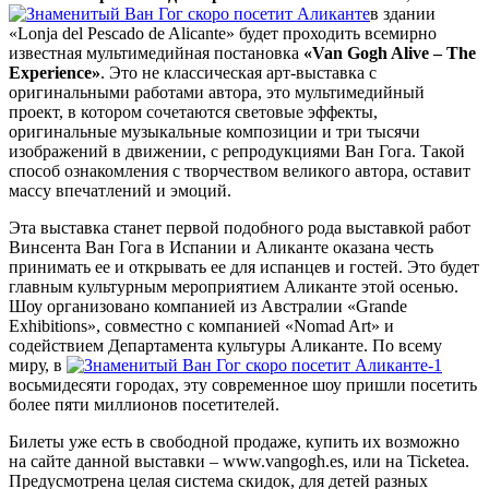
в здании
«Lonja del Pescado de Alicante» будет проходить всемирно
известная мультимедийная постановка
«Van Gogh Alive – The
Experience»
. Это не классическая арт-выставка с
оригинальными работами автора, это мультимедийный
проект, в котором сочетаются световые эффекты,
оригинальные музыкальные композиции и три тысячи
изображений в движении, с репродукциями Ван Гога. Такой
способ ознакомления с творчеством великого автора, оставит
массу впечатлений и эмоций.
Эта выставка станет первой подобного рода выставкой работ
Винсента Ван Гога в Испании и Аликанте оказана честь
принимать ее и открывать ее для испанцев и гостей. Это будет
главным культурным мероприятием Аликанте этой осенью.
Шоу организовано компанией из Австралии «Grande
Exhibitions», совместно с компанией «Nomad Art» и
содействием Департамента культуры Аликанте. По всему
миру, в
восьмидесяти городах, эту современное шоу пришли посетить
более пяти миллионов посетителей.
Билеты уже есть в свободной продаже, купить их возможно
на сайте данной выставки – www.vangogh.es, или на Ticketea.
Предусмотрена целая система скидок, для детей разных