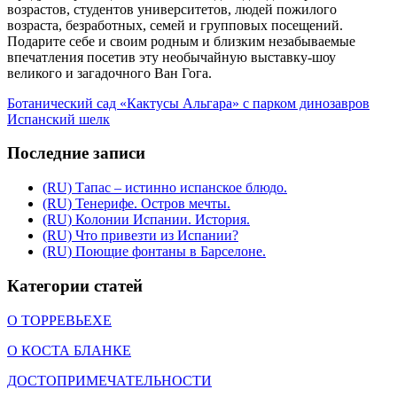
возрастов, студентов университетов, людей пожилого
возраста, безработных, семей и групповых посещений.
Подарите себе и своим родным и близким незабываемые
впечатления посетив эту необычайную выставку-шоу
великого и загадочного Ван Гога.
Ботанический сад «Кактусы Альгара» с парком динозавров
Испанский шелк
Последние записи
(RU) Тапас – истинно испанское блюдо.
(RU) Тенерифе. Остров мечты.
(RU) Колонии Испании. История.
(RU) Что привезти из Испании?
(RU) Поющие фонтаны в Барселоне.
Категории статей
О ТОРРЕВЬЕХЕ
О КОСТА БЛАНКЕ
ДОСТОПРИМЕЧАТЕЛЬНОСТИ