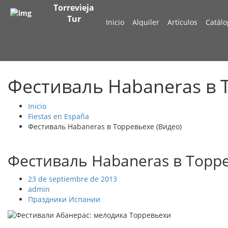
Torrevieja
Tur
Inicio
Alquiler
Artículos
Catálo
Фестиваль Habaneras в 
Inicio
Fiestas en España
Фестиваль Habaneras в Торревьехе (Видео)
Фестиваль Habaneras в Торре
23 de septiembre de 2013
admin
Праздники Испании