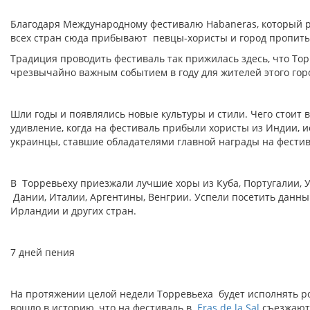
Благодаря Международному фестивалю Habaneras, который ре
всех стран сюда прибывают певцы-хористы и город пропиты
Традиция проводить фестиваль так прижилась здесь, что Тор
чрезвычайно важным событием в году для жителей этого гор
Шли годы и появлялись новые культуры и стили. Чего стоит 
удивление, когда на фестиваль прибыли хористы из Индии, 
украинцы, ставшие обладателями главной награды на фестив
В Торревьеху приезжали лучшие хоры из Куба, Португалии, У
Дании, Италии, Аргентины, Венгрии. Успели посетить данны
Ирландии и других стран.
7 дней пения
На протяжении целой недели Торревьеха будет исполнять ро
вошло в историю, что на фестиваль в
Eras de la Sal
съезжаютс