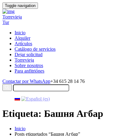
Toggle navigation
Torrevieja
Tur
Inicio
Alquiler
Artículos
Catálogo de servicios
Dejar solicitud
Torrevieja
Sobre nosotros
Para anfitriónes
Contactar por WhatsApp
+34 615 28 14 76
Etiqueta: Башня Агбар
Inicio
Posts etiquetados “Башня Агбар”