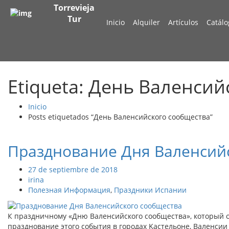
Torrevieja
Tur
Inicio
Alquiler
Artículos
Catálo
Etiqueta: День Валенси
Inicio
Posts etiquetados “День Валенсийского сообщества”
Празднование Дня Валенсий
27 de septiembre de 2018
irina
Полезная Информация
,
Праздники Испании
К праздничному «Дню Валенсийского сообщества», который от
празднование этого события в городах Kастельоне, Валенсии