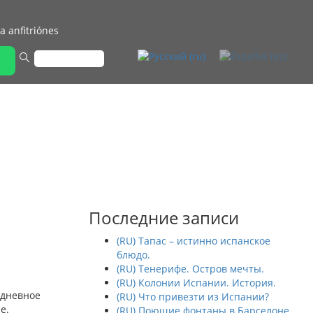
a anfitriónes
Последние записи
(RU) Тапас – истинно испанское
блюдо.
(RU) Тенерифе. Остров мечты.
(RU) Колонии Испании. История.
идневное
(RU) Что привезти из Испании?
е.
(RU) Поющие фонтаны в Барселоне.