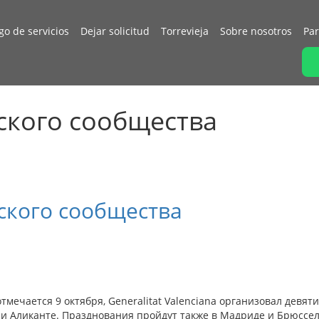
go de servicios
Dejar solicitud
Torrevieja
Sobre nosotros
Par
йского сообщества
ского сообщества
мечается 9 октября, Generalitat Valenciana организовал девят
 и Аликанте. Празднования пройдут также в Мадриде и Брюссел