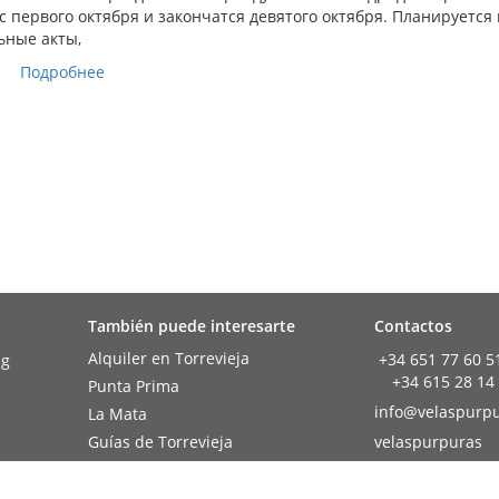
 первого октября и закончатся девятого октября. Планируется
ьные акты,
Подробнее
También puede interesarte
Contactos
Alquiler en Torrevieja
+34 651 77 60 5
+34 615 28 14
Punta Prima
info@velaspurpu
La Mata
Guías de Torrevieja
velaspurpuras