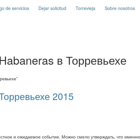
go de servicios
Dejar solicitud
Torrevieja
Sobre nosotros
 Habaneras в Торревьехе
рревьехе”
 Торревьехе 2015
вестное и ожидаемое событие. Можно смело утверждать, что именно