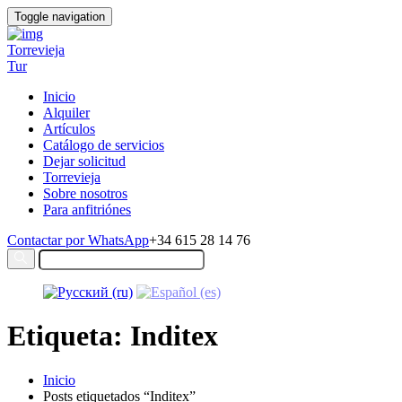
Toggle navigation
Torrevieja
Tur
Inicio
Alquiler
Artículos
Catálogo de servicios
Dejar solicitud
Torrevieja
Sobre nosotros
Para anfitriónes
Contactar por WhatsApp
+34 615 28 14 76
Etiqueta: Inditex
Inicio
Posts etiquetados “Inditex”