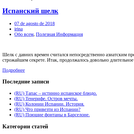
Испанский шелк
07 de agosto de 2018
irina
Обо всем
,
Полезная Информация
Шелк с давних времен считался непосредственно азиатским про
строжайшем секрете. Итак, продолжалось довольно длительное 
Подробнее
Последние записи
(RU) Тапас – истинно испанское блюдо.
(RU) Тенерифе. Остров мечты.
(RU) Колонии Испании. История.
(RU) Что привезти из Испании?
(RU) Поющие фонтаны в Барселоне.
Категории статей