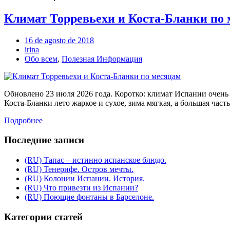
Климат Торревьехи и Коста-Бланки по
16 de agosto de 2018
irina
Обо всем
,
Полезная Информация
Обновлено 23 июля 2026 года. Коротко: климат Испании очень 
Коста-Бланки лето жаркое и сухое, зима мягкая, а большая ча
Подробнее
Последние записи
(RU) Тапас – истинно испанское блюдо.
(RU) Тенерифе. Остров мечты.
(RU) Колонии Испании. История.
(RU) Что привезти из Испании?
(RU) Поющие фонтаны в Барселоне.
Категории статей