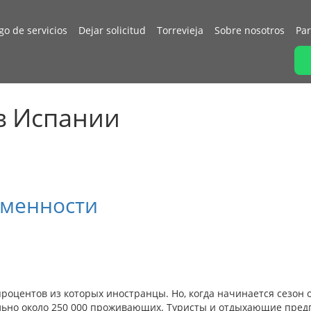
go de servicios
Dejar solicitud
Torrevieja
Sobre nosotros
Par
 в Испании
еменности
роцентов из которых иностранцы. Но, когда начинается сезон о
тельно около 250 000 проживающих. Туристы и отдыхающие пре