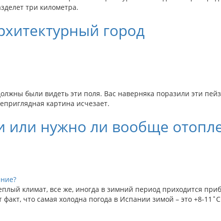
азделет три километра.
архитектурный город
должны были видеть эти поля. Вас наверняка поразили эти пейз
неприглядная картина исчезает.
и или нужно ли вообще отопл
еплый климат, все же, иногда в зимний период приходится приб
 факт, что самая холодна погода в Испании зимой – это +8-11˚С