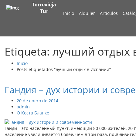
Torrevieja
Tur
Inicio
Alquiler
Artículos
Catálo
Etiqueta: лучший отдых
Inicio
Posts etiquetados “лучший отдых в Испании”
Гандия – дух истории и совр
20 de enero de 2014
admin
О Коста Бланке
Ганди – это населенный пункт, имеющий 80 000 жителей, 20 п
население увеличивается более, чем в три раза, приблизи