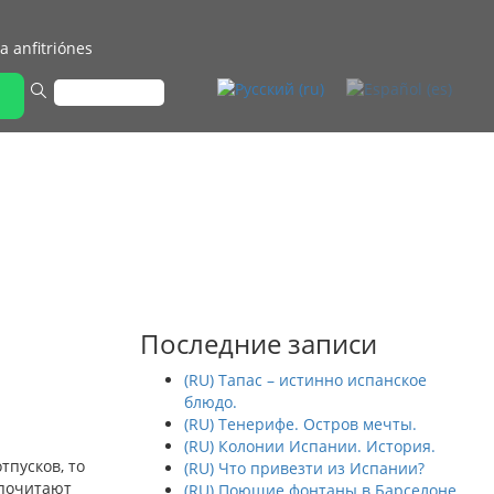
a anfitriónes
Последние записи
(RU) Тапас – истинно испанское
блюдо.
(RU) Тенерифе. Остров мечты.
(RU) Колонии Испании. История.
тпусков, то
(RU) Что привезти из Испании?
дпочитают
(RU) Поющие фонтаны в Барселоне.