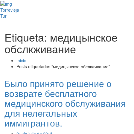
Toggl
Torrevieja
naviga
Tur
Etiqueta: медицынское
обслкживание
Inicio
Posts etiquetados “медицынское обслкживание”
Было принято решение о
возврате бесплатного
медицинского обслуживания
для нелегальных
иммигрантов.
21 de julio de 2015