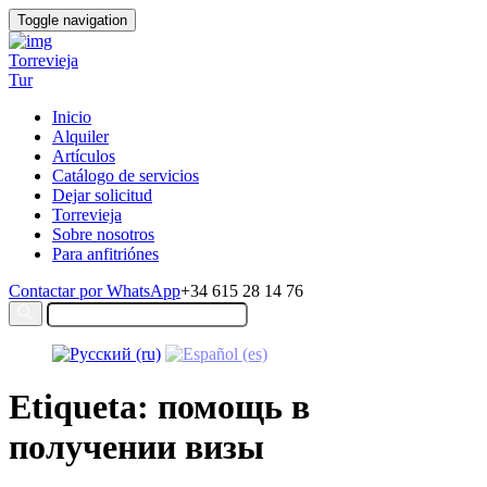
Toggle navigation
Torrevieja
Tur
Inicio
Alquiler
Artículos
Catálogo de servicios
Dejar solicitud
Torrevieja
Sobre nosotros
Para anfitriónes
Contactar por WhatsApp
+34 615 28 14 76
Etiqueta: помощь в
получении визы