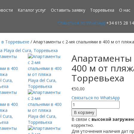
овости
Каталог услуг
Оставить заявку
Торревьеха
О нас
Связаться по WhatsApp
+34 615 28 14
 в Торревьехе
/ Апартаменты с 2-мя спальнями в 400 м от пляжа 
Апартаменты 
400 м от пляжа
Торревьеха
€
50,00
Связаться по WhatsApp
Количество
товара
В корзину
Апартаменты
В связи с
высокой загруже
с
корректно.
2-
Для уточнения наличия дат п
мя