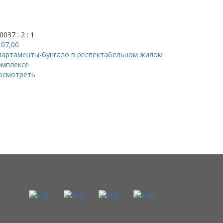
0037
: 2
: 1
107,00
партаменты-бунгало в респектабельном жилом
омплексе
осмотреть