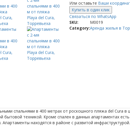
Или оставьте
Ваши координа
спальнями
Купить в один клик
в
Связаться по WhatsApp
400
SKU:
М0019
м
Category:
Аренда жилья в То
от
пляжа
Playa
del
Cura,
Торревьеха
ыми спальнями в 400 метрах от роскошного пляжа del Cura в 
й бытовой техникой. Кроме спален в данных апартаментах есть 
. Апартаменты находятся в районе с развитой инфраструктурой.