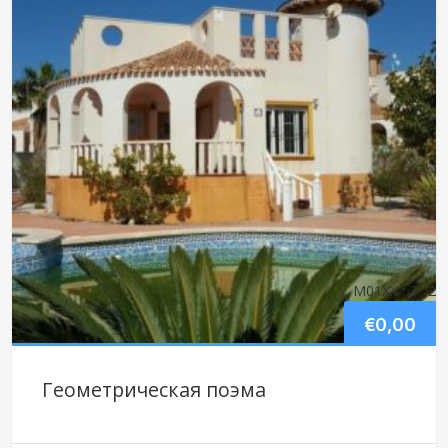
М01ХХ
: 3
: 2
€
0,00
Геометрическая поэма