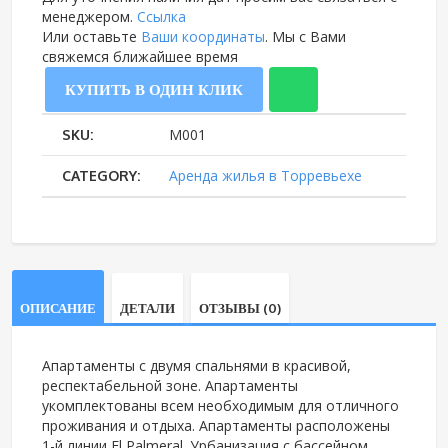
менеджером.
Ссылка
2-
Или оставьте
Ваши координаты
. Мы с Вами
свяжемся ближайшее время
мя
КУПИТЬ В ОДИН КЛИК
спальнями
М001
SKU:
в
Аренда жилья в Торревьехе
CATEGORY:
жилом
комплексе
на
ОПИСАНИЕ
ДЕТАЛИ
ОТЗЫВЫ (0)
1-
Апартаменты с двумя спальнями в красивой,
респектабельной зоне. Апартаменты
й
укомплектованы всем необходимым для отличного
проживания и отдыха. Апартаменты расположены
линии
1-й линии El Palmeral. Урбанизация с бассейном,