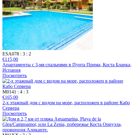
ESA078
: 3
: 2
€
115,00
Апартаменты с 3-мя спальнями в Пунта Прима, Коста Бланка,
Испания
Посмотреть
M0141
: 4
: 3
€
165,00
2-х этажный дом с видом на море, расположен в районе Кабо
Сервера
Посмотреть