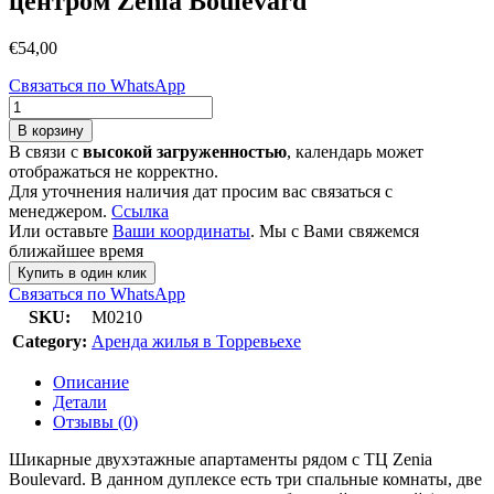
центром Zenia Boulevard
€
54,00
Связаться по WhatsApp
Количество
товара
В корзину
Дуплекс
В связи с
высокой загруженностью
, календарь может
в
отображаться не корректно.
аренду
Для уточнения наличия дат просим вас связаться с
рядом
менеджером.
Ссылка
с
Или оставьте
Ваши координаты
. Мы с Вами свяжемся
торговым
ближайшее время
центром
Купить в один клик
Zenia
Связаться по WhatsApp
Boulevard
SKU:
М0210
Category:
Аренда жилья в Торревьехе
Описание
Детали
Отзывы (0)
Шикарные двухэтажные апартаменты рядом с ТЦ Zenia
Boulevard. В данном дуплексе есть три спальные комнаты, две