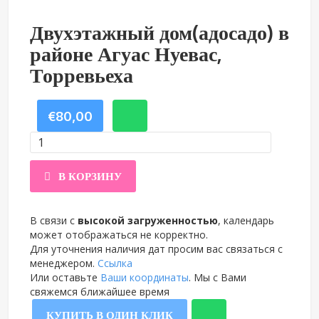
Двухэтажный дом(адосадо) в
районе Агуас Нуевас,
Торревьеха
€
80,00
Количество
В КОРЗИНУ
товара
Двухэтажный
В связи с
высокой загруженностью
, календарь
может отображаться не корректно.
дом(адосадо)
Для уточнения наличия дат просим вас связаться с
менеджером.
Ссылка
в
Или оставьте
Ваши координаты
. Мы с Вами
свяжемся ближайшее время
районе
КУПИТЬ В ОДИН КЛИК