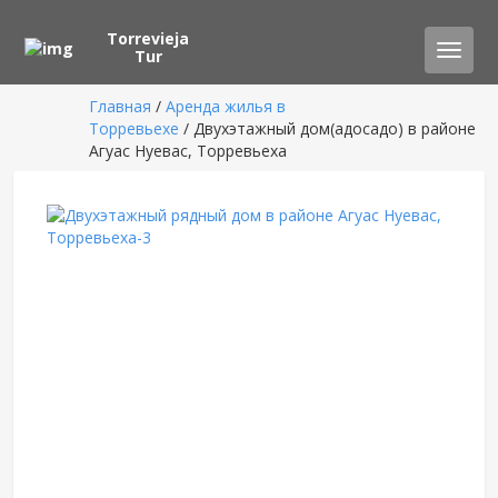
Torrevieja
Toggle
Tur
naviga
Главная
/
Аренда жилья в
Торревьехе
/ Двухэтажный дом(адосадо) в районе
Агуас Нуевас, Торревьеха