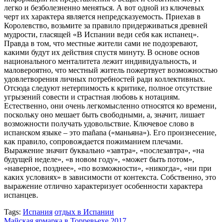
легко и безболезненно меняться. А вот одной из ключевых
черт их характера является непредсказуемость. Приехав в
Королевство, возьмите за правило придерживаться древней
мудрости, гласящей «В Испании веди себя как испанец».
Правда в том, что местные жители сами не подозревают,
какими будут их действия спустя минуту. В основе основ
национального менталитета лежит индивидуальность, и
маловероятно, что местный житель пожертвует возможностью
удовлетворения личных потребностей ради коллективных.
Отсюда следуют нетерпимость к критике, полное отсутствие
угрызений совести и страстная любовь к нотациям.
Естественно, они очень легкомысленно относятся ко времени,
поскольку оно мешает быть свободными, а, значит, лишает
возможности получать удовольствие. Ключевое слово в
испанском языке – это mañana («маньяна»). Его произнесение,
как правило, сопровождается пожиманием плечами.
Выражение значит буквально «завтра», «послезавтра», «на
будущей неделе», «в новом году», «может быть потом»,
«наверное, позднее», «по возможности», «никогда», «ни при
каких условиях» в зависимости от контекста. Собственно, это
выражение отлично характеризует особенности характера
испанцев.
Tags:
Испания
отдых в Испании
Майская ярмарка в Торревьехе 2017