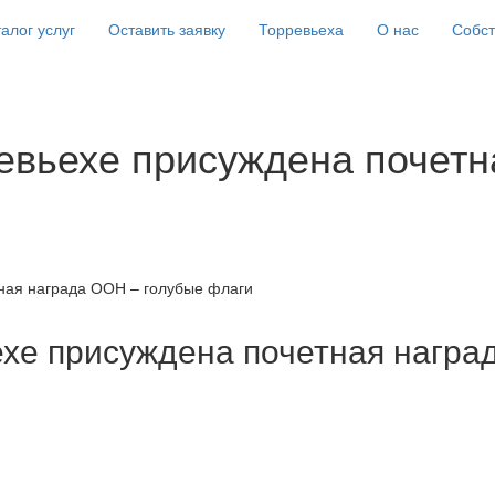
алог услуг
Оставить заявку
Торревьеха
О нас
Собс
евьехе присуждена почетн
ная награда ООН – голубые флаги
хе присуждена почетная награ