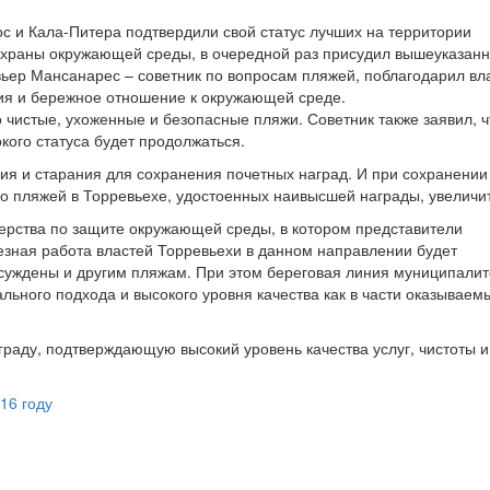
с и Кала-Питера подтвердили свой статус лучших на территории
охраны окружающей среды, в очередной раз присудил вышеуказан
ер Мансанарес – советник по вопросам пляжей, поблагодарил вл
ия и бережное отношение к окружающей среде.
 чистые, ухоженные и безопасные пляжи. Советник также заявил, ч
ого статуса будет продолжаться.
ия и старания для сохранения почетных наград. И при сохранении
тво пляжей в Торревьехе, удостоенных наивысшей награды, увеличи
ерства по защите окружающей среды, в котором представители
езная работа властей Торревьехи в данном направлении будет
суждены и другим пляжам. При этом береговая линия муниципалит
ьного подхода и высокого уровня качества как в части оказываемы
граду, подтверждающую высокий уровень качества услуг, чистоты и
16 году