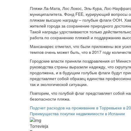
Пляжи Ла-Мата, Лос Локос, Эль-Кура, Лос-Науфраго
муниципалитета. Фонд FEE, курирующий вопросы 
пляжам высшую награду – голубые флаги ООН. Хавь
жителей города за сохранение природного достоян
Такой награды удостаиваются только действительно
работа по сохранению пляжей и поддержанию высок
Мансанарес отметил, что были приложены все усил
темпов очень может быть, что в 2017 году количес
Городские власти приняли поздравления от Минист
руководства страны выразили надежду, что скрупул
продолжена, и в будущем голубые флаги будут при
представляет собой образец единства профессионал
так и экологической ситуации.
Повторим, что голубой флаг представляет собой на
безопасности пляжа.
Подсчет расходов на проживание в Торревьехе в 20
Преимущества покупки недвижимости в Испании
Torrevieja