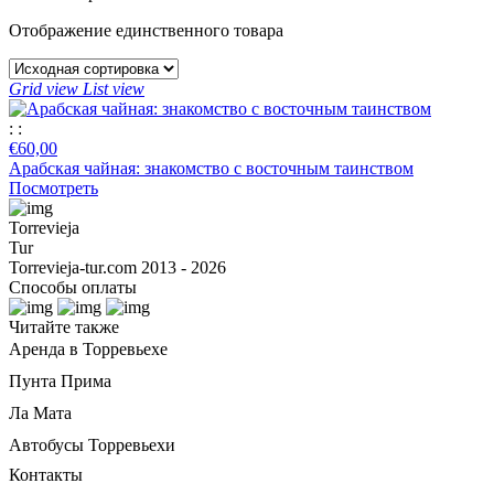
Отображение единственного товара
Grid view
List view
:
:
€
60,00
Арабская чайная: знакомство с восточным таинством
Посмотреть
Torrevieja
Tur
Torrevieja-tur.com 2013 - 2026
Способы оплаты
Читайте также
Аренда в Торревьехе
Пунта Прима
Ла Мата
Автобусы Торревьехи
Контакты