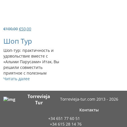
Первоначальная
Текущая
€
100,00
€
50,00
цена
цена:
Шоп Тур
составляла
€50,00.
€100,00.
Шоп-тур: практичность и
удовольствие вместе с
«Алыми Парусами» Итак, Вы
решили совместить
приятное с полезным
Читать далее
Torrevieja
Torrevieja-tur.com 2013 - 2026
Tur
Контакты
+34 651 77 60 51
+34 615 28 14 76