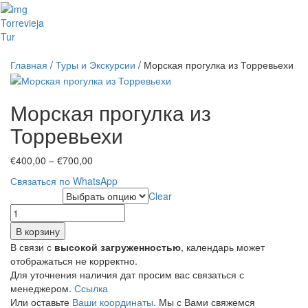
Toggl
Torrevieja
naviga
Tur
Главная
/
Туры и Экскурсии
/ Морская прогулка из Торревьехи
Морская прогулка из
Торревьехи
Диапазон
€
400,00
–
€
700,00
цен:
Связаться по WhatsApp
€400,00
Clear
Пассажиры
–
Количество
€700,00
товара
В корзину
Морская
В связи с
высокой загруженностью
, календарь может
прогулка
отображаться не корректно.
из
Для уточнения наличия дат просим вас связаться с
Торревьехи
менеджером.
Ссылка
Или оставьте
Ваши координаты
. Мы с Вами свяжемся