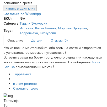
ближайшее время
Купить в один клик
Связаться по WhatsApp
SKU:
N/A
Category:
Туры и Экскурсии
Испания
,
Коста Бланка
,
Морская Прогулка
,
Tags:
Торревьеха
,
Экскурсия
Описание
Детали
Отзывы (0)
Кто из нас не мечтал забыть обо всем на свете и отправиться
в увлекательное морское путешествие?
Встретить закат на борту прогулочного судна или насладиться
восхитительными морскими пейзажами. На побережье
Коста
Бланка
сбываются
наши мечты !
Торревьеха
в этом регионе
Смотрите также
Torrevieja
Tur