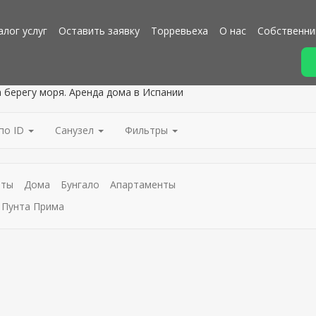
алог услуг
Оставить заявку
Торревьеха
О нас
Собственни
а берегу моря. Аренда дома в Испании
по ID
Санузел
Фильтры
аты
Дома
Бунгало
Апартаменты
Пунта Прима