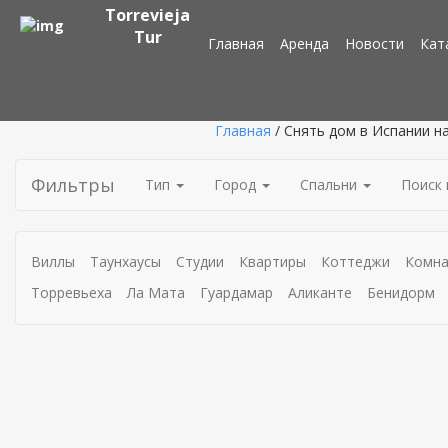
Torrevieja
Tur
Главная
Аренда
Новости
Кат
Главная
/ Снять дом в Испании н
Фильтры
Тип
Город
Спальни
Поиск 
Виллы
Таунхаусы
Студии
Квартиры
Коттеджи
Комн
Торревьеха
Ла Мата
Гуардамар
Аликанте
Бенидорм