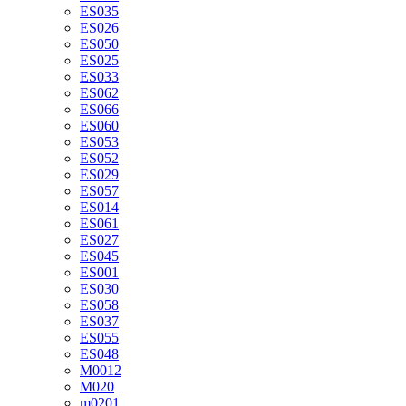
ES035
ES026
ES050
ES025
ES033
ES062
ES066
ES060
ES053
ES052
ES029
ES057
ES014
ES061
ES027
ES045
ES001
ES030
ES058
ES037
ES055
ES048
M0012
M020
m0201