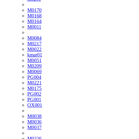
M0170
M0168
M0164
M0011
M0084
M0217
M0022
kmar01
M0051
M0209
M0069
PG004
M0221
M0175
PG002
PG001
OX001
M0038
M0036
M0037
M0226