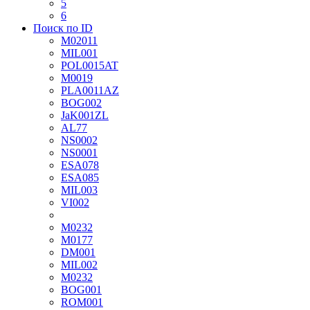
5
6
Поиск по ID
M02011
MIL001
POL0015AT
M0019
PLA0011AZ
BOG002
JaK001ZL
AL77
NS0002
NS0001
ESA078
ESA085
MIL003
VI002
М0232
М0177
DM001
MIL002
M0232
BOG001
ROM001