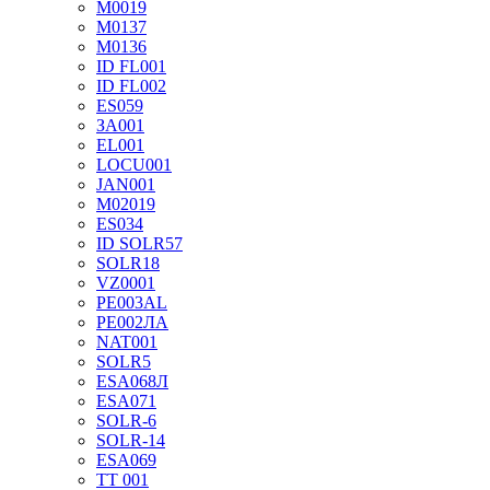
М0019
М0137
М0136
ID FL001
ID FL002
ES059
ЗА001
EL001
LOCU001
JAN001
М02019
ES034
ID SOLR57
SOLR18
VZ0001
РЕ003АL
PE002ЛА
NAT001
SOLR5
ESA068Л
ESA071
SOLR-6
SOLR-14
ESA069
TT 001