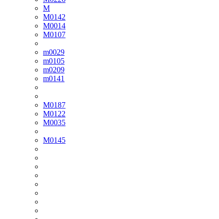
M
M0142
M0014
M0107
m0029
m0105
m0209
m0141
M0187
M0122
M0035
M0145