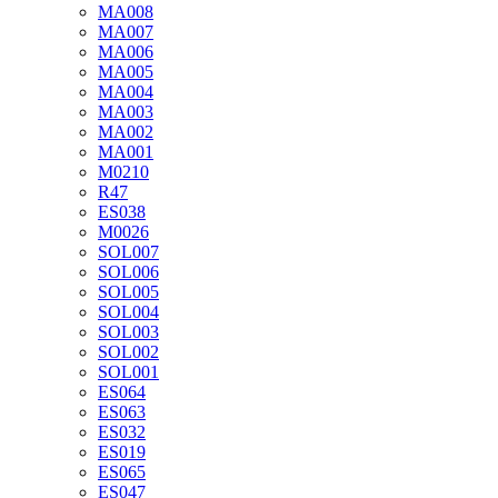
MA008
MA007
MA006
MA005
MA004
MA003
MA002
MA001
М0210
R47
ES038
М0026
SOL007
SOL006
SOL005
SOL004
SOL003
SOL002
SOL001
ES064
ES063
ES032
ES019
ES065
ES047