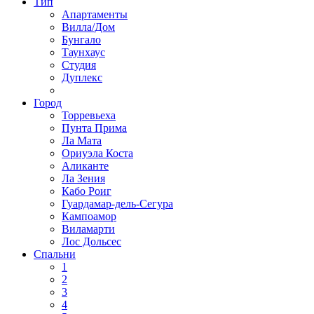
Тип
Апартаменты
Вилла/Дом
Бунгало
Таунхаус
Студия
Дуплекс
Город
Торревьеха
Пунта Прима
Ла Мата
Ориуэла Коста
Аликанте
Ла Зения
Кабо Роиг
Гуардамар-дель-Сегура
Кампоамор
Виламарти
Лос Дольсес
Спальни
1
2
3
4