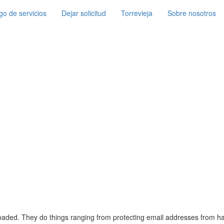
go de servicios
Dejar solicitud
Torrevieja
Sobre nosotros
loaded. They do things ranging from protecting email addresses from h