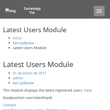
Torrevieja
Toggle
Tur
naviga
Latest Users Module
Inicio
Без рубрики
Latest Users Module
Latest Users Module
01 de enero de 2011
admin
Без рубрики
This module displays the latest registered users.
Help
{loadposition userslatestload}
Content
Целебные соляные воды Торревьехи