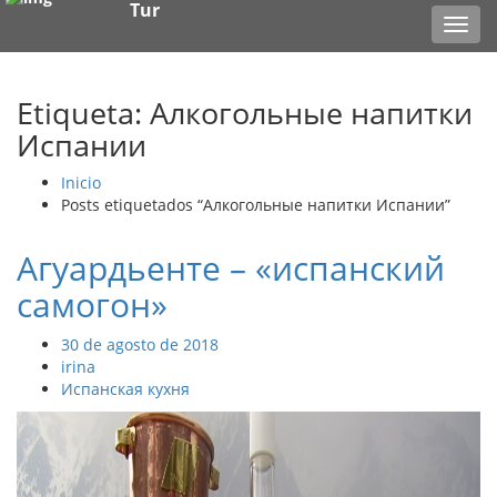
Tur
Toggl
navig
Etiqueta: Алкогольные напитки
Испании
Inicio
Posts etiquetados “Алкогольные напитки Испании”
Агуардьенте – «испанский
самогон»
30 de agosto de 2018
irina
Испанская кухня